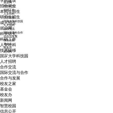
学科建设
本科生教育
招生就业
研究生教育
本科生招生
国际生教育
研究生招生
远程教育
成人招生
学科建设
就业网
招生就业
科学研究
本科生招生
科研工作
研究生招生
人文社科
成人招生
技术转移
就业网
国家大学科技园
科学研究
人才招聘
科研工作
合作交流
人文社科
国际交流与合作
技术转移
合作与发展
国家大学科技园
校友之家
人才招聘
基金会
合作交流
校友办
国际交流与合作
新闻网
合作与发展
校友之家
智慧校园
基金会
信息公开