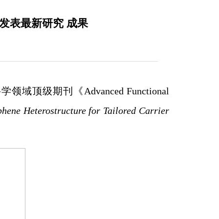
》期刊发表最新研究 成果
级期刊《Advanced Functional
hene Heterostructure for Tailored Carrier