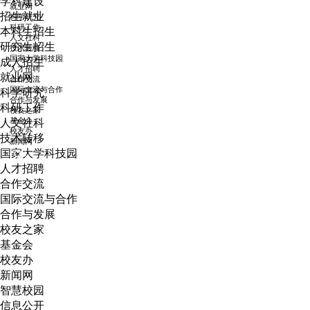
学科建设
本科生教育
招生就业
研究生教育
本科生招生
国际生教育
研究生招生
远程教育
成人招生
学科建设
就业网
招生就业
科学研究
本科生招生
科研工作
研究生招生
人文社科
成人招生
技术转移
就业网
国家大学科技园
科学研究
人才招聘
科研工作
合作交流
人文社科
国际交流与合作
技术转移
合作与发展
国家大学科技园
校友之家
人才招聘
基金会
合作交流
校友办
国际交流与合作
新闻网
合作与发展
校友之家
智慧校园
基金会
信息公开