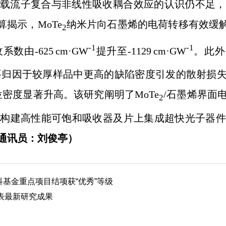
缺陷对载流子复合与非线性吸收耦合效应的认识仍不足
揭示，MoTe
纳米片向石墨烯的电荷转移有效缓解
2
-1
-1
由-625 cm·GW
提升至-1129 cm·GW
。此外
这主要归因于较厚样品中更高的缺陷密度引发的散射损失
密度显著升高。该研究阐明了MoTe
/石墨烯界面
2
为构建高性能可饱和吸收器及片上集成超快光子器件
通讯员
：刘俊亭
）
基金重点项目结项获“优秀”等级
发表最新研究成果