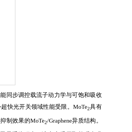
实能同步调控载流子动力学与可饱和吸收
超快光开关领域性能受限。MoTe
具有
2
制效果的MoTe
/Graphene异质结构。
2