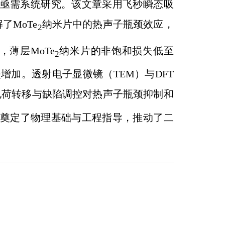
，亟需系统研究。该文章采用飞秒瞬态吸
了MoTe
纳米片中的热声子瓶颈效应，
2
，薄层MoTe
纳米片的非饱和损失低至
2
增加。透射电子显微镜（TEM）与DFT
电荷转移与缺陷调控对热声子瓶颈抑制和
奠定了物理基础与工程指导，推动了二